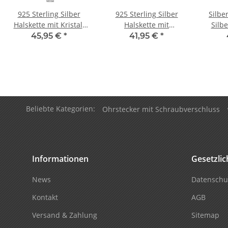
925 Sterling Silber
925 Sterling Silber
Silbe
Halskette mit Kristall
Halskette mit
Silbe
Perlen-Anhänger
hängendem Herz-
Her
45,95 €
*
41,95 €
*
Anhänger
Beliebte Kategorien:
Ohrstecker mit Schraubverschluss
Informationen
Gesetzli
News
Datenschu
Kontakt
AGB
Versand & Zahlung
Sitemap