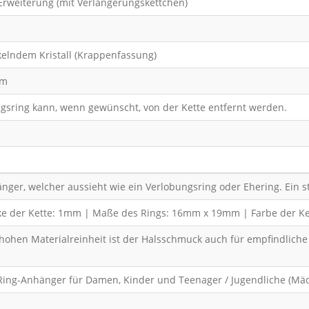
rweiterung (mit Verlängerungskettchen)
kelndem Kristall (Krappenfassung)
mm
gsring kann, wenn gewünscht, von der Kette entfernt werden.
ger, welcher aussieht wie ein Verlobungsring oder Ehering. Ein stra
 der Kette: 1mm | Maße des Rings: 16mm x 19mm | Farbe der Kette:
rer hohen Materialreinheit ist der Halsschmuck auch für empfindli
 Ring-Anhänger für Damen, Kinder und Teenager / Jugendliche (Mäd