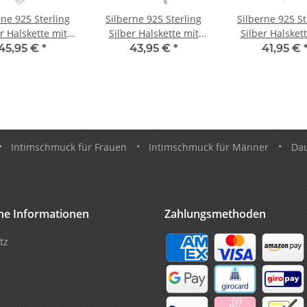
rne 925 Sterling
Silberne 925 Sterling
Silberne 925 St
r Halskette mit
Silber Halskette mit
Silber Halsket
z und Kristall
Schleife und Kristallen
kleinem Kristal
45,95 €
*
43,95 €
*
41,95 €
•
Intimschmuck für Frauen
•
Intimschmuck für Männer
•
Da
che Informationen
Zahlungsmethoden
tz