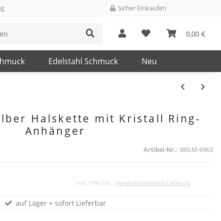
ng
Sicher Einkaufen
0,00 €
chmuck
Edelstahl Schmuck
Neu
ilber Halskette mit Kristall Ring-
Anhänger
Artikel-Nr.:
989.M-6963
inkl. 19% USt. ,
Versandkostenfreie Lieferung
auf Lager + sofort Lieferbar