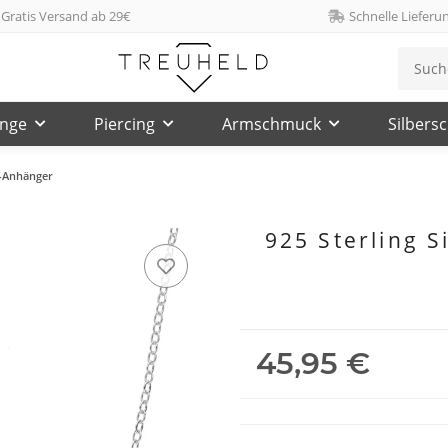
Gratis Versand ab 29€
Schnelle Lieferu
inge
Piercing
Armschmuck
Silbers
ng-Anhänger
925 Sterling S
45,95 €