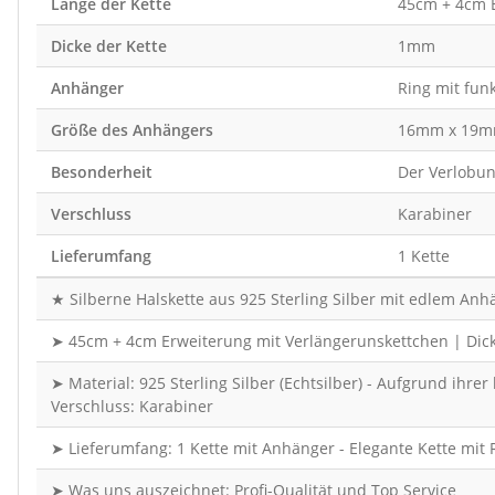
Länge der Kette
45cm + 4cm E
Dicke der Kette
1mm
Anhänger
Ring mit fun
Größe des Anhängers
16mm x 19
Besonderheit
Der Verlobun
Verschluss
Karabiner
Lieferumfang
1 Kette
★ Silberne Halskette aus 925 Sterling Silber mit edlem Anhän
➤ 45cm + 4cm Erweiterung mit Verlängerunskettchen | Dicke
➤ Material: 925 Sterling Silber (Echtsilber) - Aufgrund ih
Verschluss: Karabiner
➤ Lieferumfang: 1 Kette mit Anhänger - Elegante Kette mit
➤ Was uns auszeichnet: Profi-Qualität und Top Service