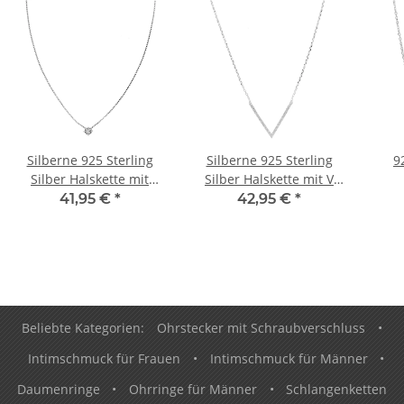
Silberne 925 Sterling
Silberne 925 Sterling
9
Silber Halskette mit
Silber Halskette mit V
kleinem Kristallstein
förmigen Anhänger
41,95 €
*
42,95 €
*
Beliebte Kategorien:
Ohrstecker mit Schraubverschluss
•
Intimschmuck für Frauen
•
Intimschmuck für Männer
•
Daumenringe
•
Ohrringe für Männer
•
Schlangenketten