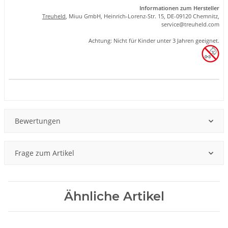
Informationen zum Hersteller
Treuheld
, Miuu GmbH, Heinrich-Lorenz-Str. 15, DE-09120 Chemnitz,
se
rvice
@tre
uhel
d.com
Achtung: Nicht für Kinder unter 3 Jahren geeignet.
Produkteigenschaft
Wert
Bewertungen
Frage zum Artikel
Ähnliche Artikel