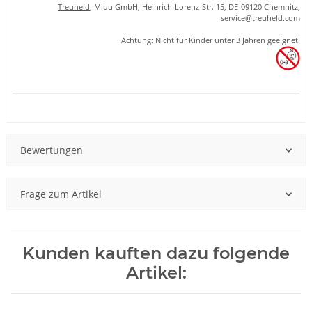
Treuheld
, Miuu GmbH, Heinrich-Lorenz-Str. 15, DE-09120 Chemnitz,
se
rvice
@tre
uhel
d.com
Achtung: Nicht für Kinder unter 3 Jahren geeignet.
Produkteigenschaft
Wert
Bewertungen
Frage zum Artikel
Kunden kauften dazu folgende
Artikel: