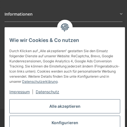
Informationen
Gesetzliche Informationen
Wie wir Cookies & Co nutzen
Durch Klicken auf „Alle akzeptieren“ gestatten Sie den Einsatz
folgender Dienste auf unserer Website: ReCaptcha, Brevo, Google
Kundenrezensionen, Google Analytics 4, Google Ads Conversion
Tracking. Sie können die Einstellung jederzeit ändern (Fingerabdruck-
Icon links unten). Cookies werden auch für personalisierte Werbung
verwendet. Weitere Details finden Sie unte
Konfigurieren
und in
unserer
Datenschutzerklärung
.
Vertrag widerrufen
Impressum
|
Datenschutz
* Alle Preise inkl. gesetzlicher USt., zzgl.
Versand
Alle akzeptieren
Google Analytics deaktivieren
©
Treuheld
-
Piercing Shop
Konfigurieren