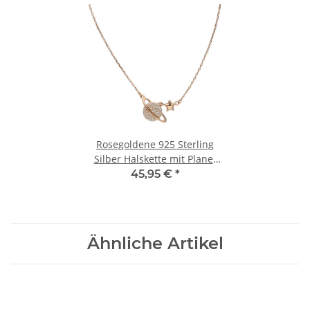
Rosegoldene 925 Sterling
Silber Halskette mit Planet
und Stern
45,95 €
*
Ähnliche Artikel