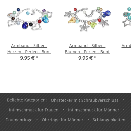
Armband - Silber -
Armband - Silber -
Armb
Herzen - Perlen - Bunt
Blumen - Perlen - Bunt
9,95 €
*
9,95 €
*
Beliebte Kategorien:
Ohrstecker mit Schraubverschluss
•
Intimschmuck für Frauen
•
Intimschmuck für Männer
•
Daumenringe
•
Ohrringe für Männer
•
Schlangenketten