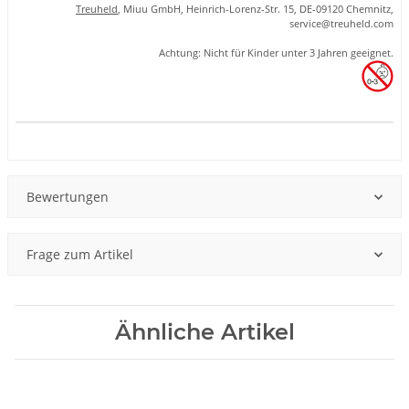
Treuheld
, Miuu GmbH, Heinrich-Lorenz-Str. 15, DE-09120 Chemnitz,
se
rvice
@tre
uhel
d.com
Achtung: Nicht für Kinder unter 3 Jahren geeignet.
Produkteigenschaft
Wert
Bewertungen
Frage zum Artikel
Ähnliche Artikel