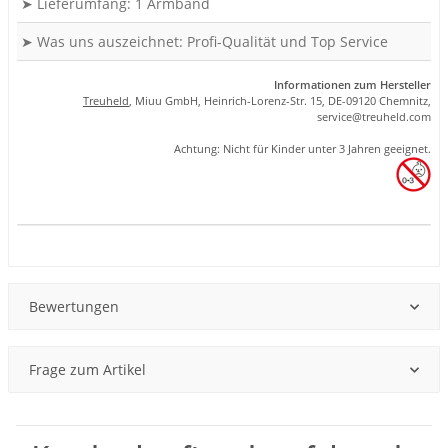
➤ Lieferumfang: 1 Armband
➤ Was uns auszeichnet: Profi-Qualität und Top Service
Informationen zum Hersteller
Treuheld
, Miuu GmbH, Heinrich-Lorenz-Str. 15, DE-09120 Chemnitz,
se
rvice
@tre
uhel
d.com
Achtung: Nicht für Kinder unter 3 Jahren geeignet.
Produkteigenschaft
Wert
Bewertungen
Frage zum Artikel