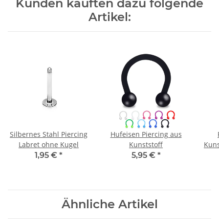
Kunden kauften dazu folgende
Artikel:
Silbernes Stahl Piercing
Hufeisen Piercing aus
Labret ohne Kugel
Kunststoff
Kuns
1,95 €
*
5,95 €
*
Ähnliche Artikel