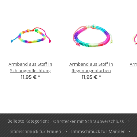
Armband aus Stoff in
Armband aus Stoff in
Arm
Schlangenflechtung
Regenbogenfarben
R
11,95 €
*
11,95 €
*
Beliebte Kategorien:
Ohrstecker mit Schraubverschluss
•
Intimschmuck für Frauen
•
Intimschmuck für Männer
•