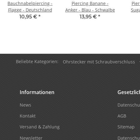
Bauchnabelpiercing -
Piercing Banane -
Pie
Flagge - Deutschland
Anker - Blau - Schwalbe
Suga
10,95 €
*
13,95 €
*
Beliebte Kategorien:
Ohrstecker mit Schraubverschluss
Informationen
Gesetzli
News
Datenschu
Kontakt
AGB
Versand & Zahlung
Sitemap
Newsletter
Datenschu