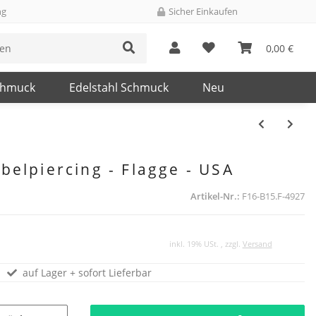
ng
Sicher Einkaufen
0,00 €
chmuck
Edelstahl Schmuck
Neu
elpiercing - Flagge - USA
Artikel-Nr.:
F16-B15.F-4927
inkl. 19% USt. , zzgl.
Versand
auf Lager + sofort Lieferbar