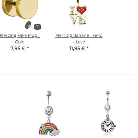
Piercing Fake Plug -
Piercing Banane - Gold
Gold
- Love
7,95 €
*
11,95 €
*