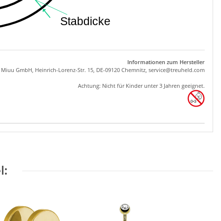
Informationen zum Hersteller
, Miuu GmbH, Heinrich-Lorenz-Str. 15, DE-09120 Chemnitz,
se
rvice
@tre
uhel
d.com
Achtung: Nicht für Kinder unter 3 Jahren geeignet.
l: