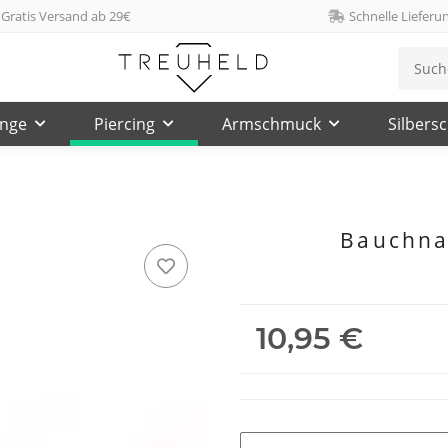
Gratis Versand ab 29€
Schnelle Lieferu
inge
Piercing
Armschmuck
Silbers
Bauchnab
10,95 €