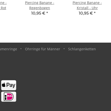
ne -
Piercing Banane -
Piercing Banane -
 Rot
Regenbogen
Kristall - Uhr
10,95 €
*
10,95 €
*
umenringe
•
Ohrringe für Männer
•
Schlangenketten