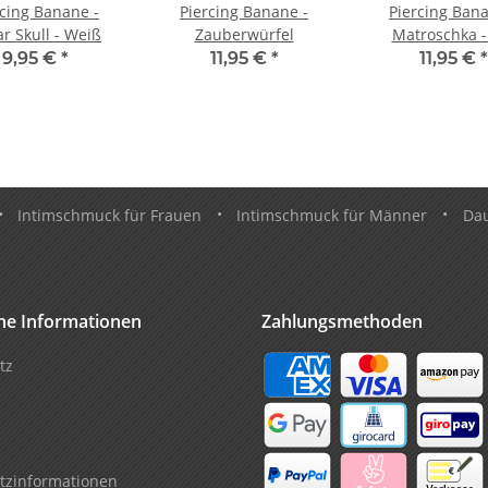
rcing Banane -
Piercing Banane -
Piercing Bana
r Skull - Weiß
Zauberwürfel
Matroschka -
9,95 €
*
11,95 €
*
11,95 €
*
•
Intimschmuck für Frauen
•
Intimschmuck für Männer
•
Da
che Informationen
Zahlungsmethoden
tz
tzinformationen