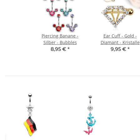
Piercing Banane -
Ear Cuff - Gold -
Silber - Bubbles
Diamant - Kristalle
8,95 €
*
9,95 €
*