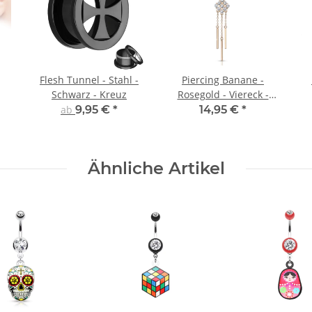
Flesh Tunnel - Stahl -
Piercing Banane -
Schwarz - Kreuz
Rosegold - Viereck -
Stäbe
ab
9,95 €
*
14,95 €
*
Ähnliche Artikel