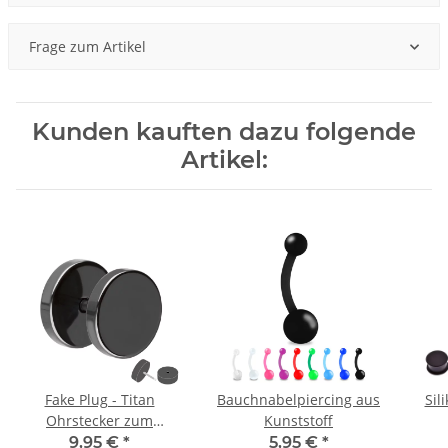
Frage zum Artikel
Kunden kauften dazu folgende
Artikel:
Fake Plug - Titan
Bauchnabelpiercing aus
Sil
Ohrstecker zum
Kunststoff
Schrauben - Schwarz
9,95 €
*
5,95 €
*