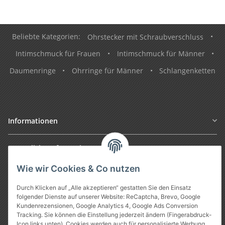
Beliebte Kategorien:
Ohrstecker mit Schraubverschluss
•
Intimschmuck für Frauen
•
Intimschmuck für Männer
•
Daumenringe
•
Ohrringe für Männer
•
Schlangenketten
Informationen
Gesetzliche Informationen
Wie wir Cookies & Co nutzen
Durch Klicken auf „Alle akzeptieren“ gestatten Sie den Einsatz
folgender Dienste auf unserer Website: ReCaptcha, Brevo, Google
Kundenrezensionen, Google Analytics 4, Google Ads Conversion
Tracking. Sie können die Einstellung jederzeit ändern (Fingerabdruck-
Icon links unten). Cookies werden auch für personalisierte Werbung