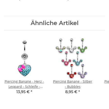
Ähnliche Artikel
Piercing Banane - Herz -
Piercing Banane - Silber
Pi
Leopard - Schleife -
- Bubbles
Türkis
13,95 €
*
8,95 €
*