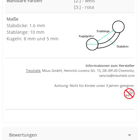
wählbare Farben
[2.] - weiß
[3.] - rosa
Maße
Stabdicke: 1.6 mm
Stablänge: 10 mm
Kugeln: 8 mm und 5 mm
Informationen zum Hersteller
Treuheld
, Miuu GmbH, Heinrich-Lorenz-Str. 15, DE-09120 Chemnitz,
se
rvice
@tre
uhel
d.com
Achtung: Nicht für Kinder unter 3 Jahren geeignet.
Produkteigenschaft
Wert
Bewertungen