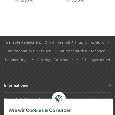
ab
8,95 €
*
ab
7,95 €
*
Beliebte Kategorien:
Ohrstecker mit Schraubverschluss
•
Intimschmuck für Frauen
•
Intimschmuck für Männer
•
Daumenringe
•
Ohrringe für Männer
•
Schlangenketten
Informationen
Gesetzliche Informationen
Wie wir Cookies & Co nutzen