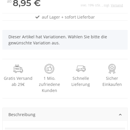
8,95 €
ab
inkl. 19% USt. , zzgl.
Versand
auf Lager + sofort Lieferbar
x
Dieser Artikel hat Variationen. Wählen Sie bitte die
gewünschte Variation aus.
Gratis Versand
1 Mio.
Schnelle
Sicher
ab 29€
zufriedene
Lieferung
Einkaufen
Kunden
Beschreibung