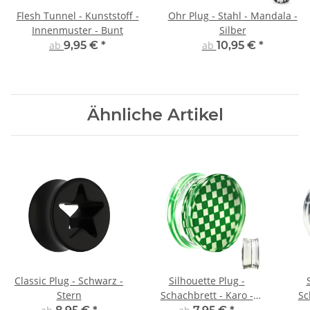
Flesh Tunnel - Kunststoff -
Ohr Plug - Stahl - Mandala -
Innenmuster - Bunt
Silber
ab
9,95 €
*
ab
10,95 €
*
Ähnliche Artikel
Classic Plug - Schwarz -
Silhouette Plug -
Stern
Schachbrett - Karo -
Sc
Grün