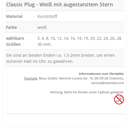
Classic Plug - Weiß mit augestanztem Stern
Material
Kunststoff
Farbe
weiß
wählbare
5, 6, 8, 10, 12, 14, 16, 18, 19, 20, 22, 24, 26, 28,
Größen
30 mm
Sie sind an beiden Enden ca. 1,5-2mm breiter, um einen
sicheren Halt im Ohr zu gewähren.
Informationen zum Hersteller
Treuheld
, Miuu GmbH, Heinrich-Lorenz-Str. 15, DE-09120 Chemnitz,
se
rvice
@tre
uhel
d.com
Achtung: Nicht für Kinder unter 3 Jahren geeignet.
Produkteigenschaft
Wert