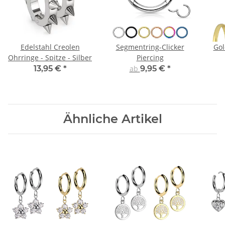
Edelstahl Creolen
Segmentring-Clicker
Gol
Ohrringe - Spitze - Silber
Piercing
13,95 €
*
ab
9,95 €
*
Ähnliche Artikel