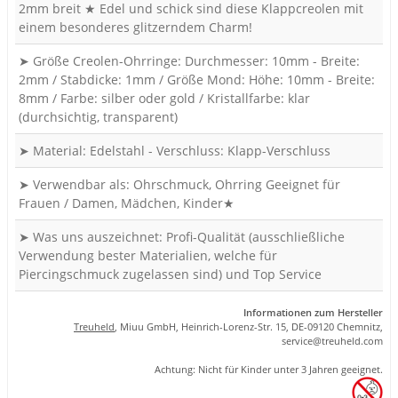
2mm breit ★ Edel und schick sind diese Klappcreolen mit
einem besonderes glitzerndem Charm!
➤ Größe Creolen-Ohrringe: Durchmesser: 10mm - Breite:
2mm / Stabdicke: 1mm / Größe Mond: Höhe: 10mm - Breite:
8mm / Farbe: silber oder gold / Kristallfarbe: klar
(durchsichtig, transparent)
➤ Material: Edelstahl - Verschluss: Klapp-Verschluss
➤ Verwendbar als: Ohrschmuck, Ohrring Geeignet für
Frauen / Damen, Mädchen, Kinder★
➤ Was uns auszeichnet: Profi-Qualität (ausschließliche
Verwendung bester Materialien, welche für
Piercingschmuck zugelassen sind) und Top Service
Informationen zum Hersteller
Treuheld
, Miuu GmbH, Heinrich-Lorenz-Str. 15, DE-09120 Chemnitz,
se
rvice
@tre
uhel
d.com
Achtung: Nicht für Kinder unter 3 Jahren geeignet.