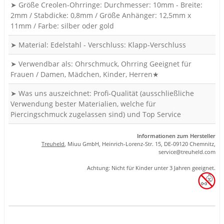
➤ Größe Creolen-Ohrringe: Durchmesser: 10mm - Breite:
2mm / Stabdicke: 0,8mm / Größe Anhänger: 12,5mm x
11mm / Farbe: silber oder gold
➤ Material: Edelstahl - Verschluss: Klapp-Verschluss
➤ Verwendbar als: Ohrschmuck, Ohrring Geeignet für
Frauen / Damen, Mädchen, Kinder, Herren★
➤ Was uns auszeichnet: Profi-Qualität (ausschließliche
Verwendung bester Materialien, welche für
Piercingschmuck zugelassen sind) und Top Service
Informationen zum Hersteller
Treuheld
, Miuu GmbH, Heinrich-Lorenz-Str. 15, DE-09120 Chemnitz,
se
rvice
@tre
uhel
d.com
Achtung: Nicht für Kinder unter 3 Jahren geeignet.
Produkteigenschaft
Wert