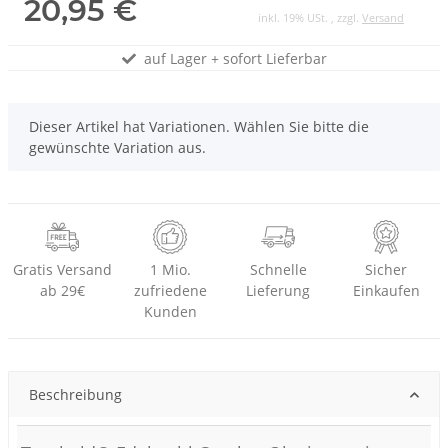
20,95 €
inkl. 19% USt. , zzgl.
Versand
auf Lager + sofort Lieferbar
x
Dieser Artikel hat Variationen. Wählen Sie bitte die
gewünschte Variation aus.
Gratis Versand
1 Mio.
Schnelle
Sicher
ab 29€
zufriedene
Lieferung
Einkaufen
Kunden
Beschreibung