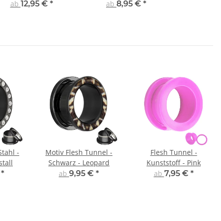
LANG
ab
12,95 €
*
ab
8,95 €
*
Stahl -
Motiv Flesh Tunnel -
Flesh Tunnel -
stall
Schwarz - Leopard
Kunststoff - Pink
€
*
ab
9,95 €
*
ab
7,95 €
*