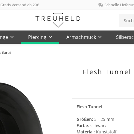
Gratis Versand ab 29€
Schnelle Lieferu
inge
Piercing
Armschmuck
Silbers
e flared
Flesh Tunnel 
Flesh Tunnel
Größen:
3 - 25 mm
Farbe:
schwarz
Material:
Kunststoff