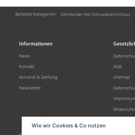
Beliebte Kategorien:
Ohrstecker mit Schraubverschluss
Informationen
Gesetzli
News
Datenschu
Kontakt
AGB
Versand & Zahlung
Sitemap
Newsletter
Datenschu
Impressu
Widerrufs
Wie wir Cookies & Co nutzen