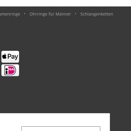
umenringe
•
Ohrringe für Männer
•
Schlangenketten