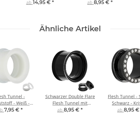
Gewinde
ab
14,95 €
*
ab
8,95 €
*
Ähnliche Artikel
esh Tunnel -
Schwarzer Double Flare
Flesh Tunnel - 
tstoff - Weiß -
Flesh Tunnel mit
Schwarz - Kri
ouble flared
Gewinde
ab
7,95 €
*
ab
8,95 €
*
ab
8,95 