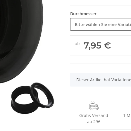
Durchmesser
Bitte wählen Sie eine Variat
7,95 €
ab
x
Dieser Artikel hat Variatio
Gratis Versand
1 M
ab 29€