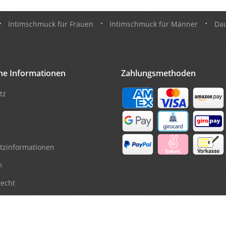
•
Intimschmuck für Frauen
•
Intimschmuck für Männer
•
Da
che Informationen
Zahlungsmethoden
tz
tzinformationen
m
recht