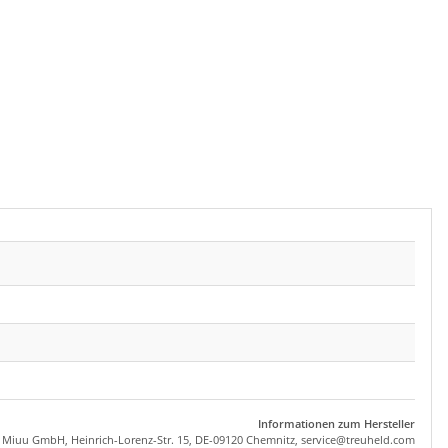
Informationen zum Hersteller
, Miuu GmbH, Heinrich-Lorenz-Str. 15, DE-09120 Chemnitz,
se
rvice
@tre
uhel
d.com