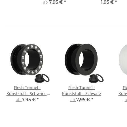
Gewinde
ab
7,95 €
*
1,95 €
*
Flesh Tunnel -
Flesh Tunnel -
Fl
Kunststoff - Schwarz -
Kunststoff - Schwarz
Kuns
Kristall
d
ab
7,95 €
*
ab
7,95 €
*