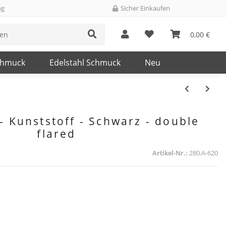
ng
Sicher Einkaufen
0,00 €
chmuck
Edelstahl Schmuck
Neu
- Kunststoff - Schwarz - double
flared
Artikel-Nr.:
280.A-620