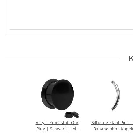
Produkteigenschaft
Wert
K
Acryl - Kunststoff Ohr
Silberne Stahl Pierci
Plug | Schwarz | mit
Banane ohne Kugel