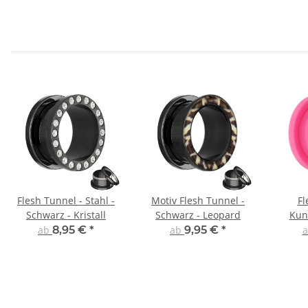
Flesh Tunnel - Stahl -
Motiv Flesh Tunnel -
Fl
Schwarz - Kristall
Schwarz - Leopard
Kuns
ab
8,95 €
*
ab
9,95 €
*