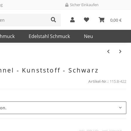
ng
Sicher Einkaufen
0,00 €
chmuck
Edelstahl Schmuck
Neu
nnel - Kunststoff - Schwarz
Artikel-Nr.:
115.B-422
ion.
inkl. 19% USt. , zzgl.
Versand