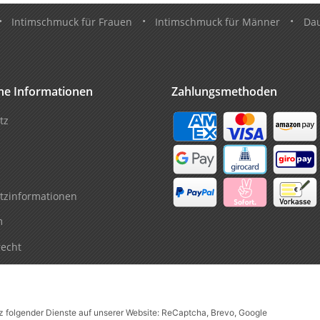
•
Intimschmuck für Frauen
•
Intimschmuck für Männer
•
Da
che Informationen
Zahlungsmethoden
tz
tzinformationen
m
recht
tz folgender Dienste auf unserer Website: ReCaptcha, Brevo, Google