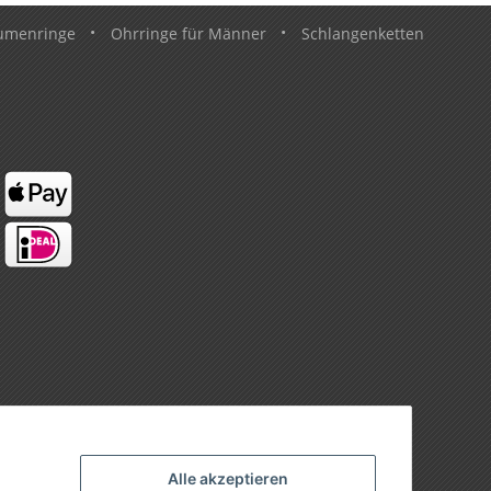
umenringe
•
Ohrringe für Männer
•
Schlangenketten
Alle akzeptieren