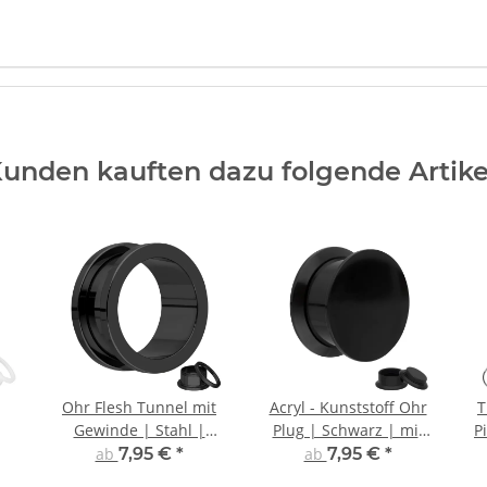
unden kauften dazu folgende Artike
Ohr Flesh Tunnel mit
Acryl - Kunststoff Ohr
T
Gewinde | Stahl |
Plug | Schwarz | mit
P
Schwarz
Gewinde
ab
7,95 €
*
ab
7,95 €
*