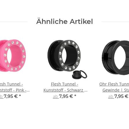
Ähnliche Artikel
esh Tunnel -
Flesh Tunnel -
Ohr Flesh Tunn
tstoff - Pink -
Kunststoff - Schwarz -
Gewinde | St
Kristall
Kristall
Schwarz
ab
7,95 €
*
ab
7,95 €
*
ab
7,95 