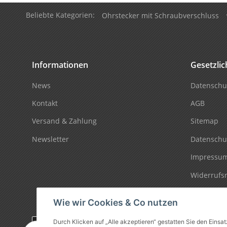
Beliebte Kategorien:
Ohrstecker mit Schraubverschluss
Informationen
Gesetzli
News
Datenschu
Kontakt
AGB
Versand & Zahlung
Sitemap
Newsletter
Datenschu
Impressu
Widerrufs
Wie wir Cookies & Co nutzen
Durch Klicken auf „Alle akzeptieren“ gestatten Sie den Einsa