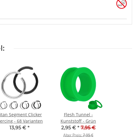
l:
itan Segment Clicker
Flesh Tunnel -
iercing - 68 Varianten
Kunststoff - Grün
13,95 €
*
2,95 €
*
7,95 €
Alter Preis:
7,95 €