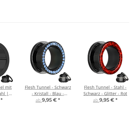
el mit
Flesh Tunnel - Schwarz
Flesh Tunnel - Stahl -
ahl |
- Kristall - Blau -
Schwarz - Glitter - Rot
Schutzschicht
€
*
ab
9,95 €
*
ab
9,95 €
*