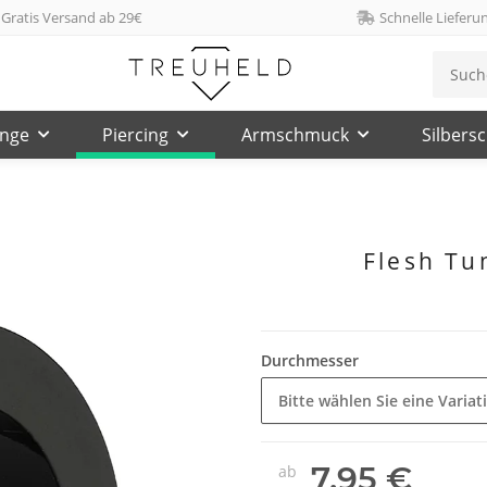
Gratis Versand ab 29€
Schnelle Lieferu
inge
Piercing
Armschmuck
Silbers
Flesh Tu
Durchmesser
Bitte wählen Sie eine Variat
7,95 €
ab