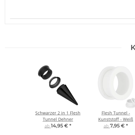
Produkteigenschaft
Wert
K
Schwarzer 2 in 1 Flesh
Flesh Tunnel -
Tunnel Dehner
Kunststoff - Weiß
ab
14,95 €
*
ab
7,95 €
*