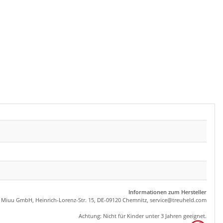
Informationen zum Hersteller
, Miuu GmbH, Heinrich-Lorenz-Str. 15, DE-09120 Chemnitz,
se
rvice
@tre
uhel
d.com
Achtung: Nicht für Kinder unter 3 Jahren geeignet.