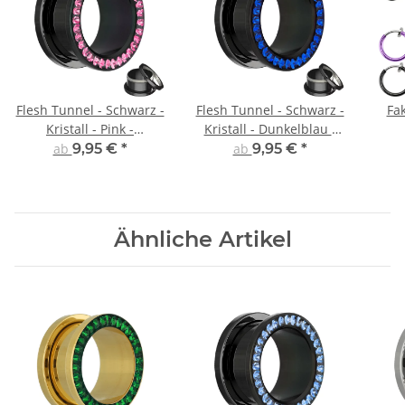
Flesh Tunnel - Schwarz -
Flesh Tunnel - Schwarz -
Fak
Kristall - Pink -
Kristall - Dunkelblau -
Schutzschicht
Schutzschicht
ab
9,95 €
*
ab
9,95 €
*
Ähnliche Artikel