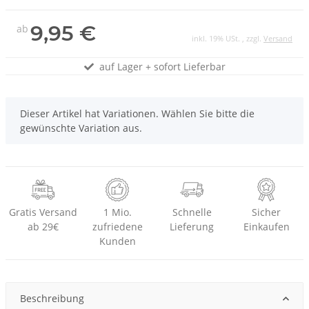
9,95 €
ab
inkl. 19% USt. , zzgl.
Versand
auf Lager + sofort Lieferbar
x
Dieser Artikel hat Variationen. Wählen Sie bitte die
gewünschte Variation aus.
Gratis Versand
1 Mio.
Schnelle
Sicher
ab 29€
zufriedene
Lieferung
Einkaufen
Kunden
Beschreibung