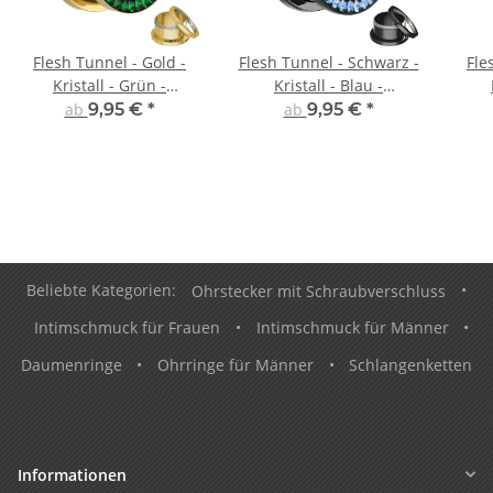
Flesh Tunnel - Gold -
Flesh Tunnel - Schwarz -
Fle
Kristall - Grün -
Kristall - Blau -
Schutzschicht
Schutzschicht
ab
9,95 €
*
ab
9,95 €
*
Beliebte Kategorien:
Ohrstecker mit Schraubverschluss
•
Intimschmuck für Frauen
•
Intimschmuck für Männer
•
Daumenringe
•
Ohrringe für Männer
•
Schlangenketten
Informationen