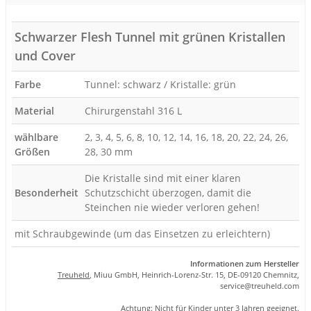
Schwarzer Flesh Tunnel mit grünen Kristallen
und Cover
Farbe
Tunnel: schwarz / Kristalle: grün
Material
Chirurgenstahl 316 L
wählbare
2, 3, 4, 5, 6, 8, 10, 12, 14, 16, 18, 20, 22, 24, 26,
Größen
28, 30 mm
Die Kristalle sind mit einer klaren
Besonderheit
Schutzschicht überzogen, damit die
Steinchen nie wieder verloren gehen!
mit Schraubgewinde (um das Einsetzen zu erleichtern)
Informationen zum Hersteller
Treuheld
, Miuu GmbH, Heinrich-Lorenz-Str. 15, DE-09120 Chemnitz,
se
rvice
@tre
uhel
d.com
Achtung: Nicht für Kinder unter 3 Jahren geeignet.