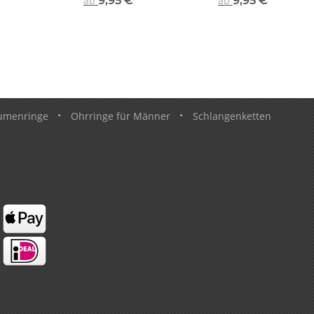
€
*
ab
9,95 €
*
ab
9,95 €
*
umenringe
•
Ohrringe für Männer
•
Schlangenketten