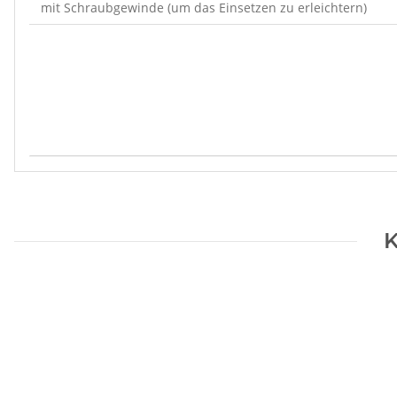
mit Schraubgewinde (um das Einsetzen zu erleichtern)
Produkteigenschaft
Wert
K