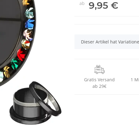
9,95 €
ab
x
Dieser Artikel hat Variatio
Gratis Versand
1 M
ab 29€