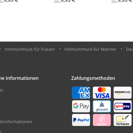
ab
9,95 €
*
ab
9,95 €
*
ab
9,95 
•
Intimschmuck für Frauen
•
Intimschmuck für Männer
•
Da
che Informationen
Zahlungsmethoden
tz
tzinformationen
m