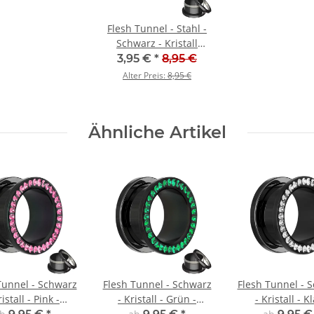
Flesh Tunnel - Stahl -
Schwarz - Kristall
Regenbogen
3,95 €
*
8,95 €
Alter Preis:
8,95 €
Ähnliche Artikel
Tunnel - Schwarz
Flesh Tunnel - Schwarz
Flesh Tunnel - 
ristall - Pink -
- Kristall - Grün -
- Kristall - Kl
hutzschicht
Schutzschicht
Schutzschi