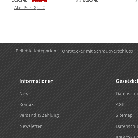
3,95 €
*
8,95 €
ab
9,95 €
*
Alter Preis:
8,95 €
Beliebte Kategorien:
Ohrstecker mit Schraubverschluss
Informationen
Gesetzli
News
Datenschu
Kontakt
AGB
Versand & Zahlung
Sitemap
Newsletter
Datenschu
Impressu