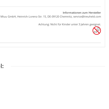
Informationen zum Hersteller
, Miuu GmbH, Heinrich-Lorenz-Str. 15, DE-09120 Chemnitz,
se
rvice
@tre
uhel
d.com
Achtung: Nicht für Kinder unter 3 Jahren geeignet.
l: