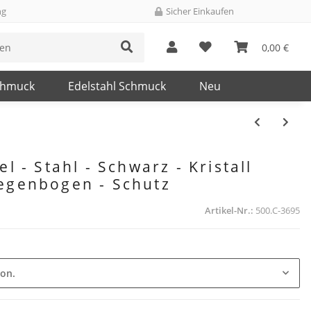
ng
Sicher Einkaufen
0,00 €
chmuck
Edelstahl Schmuck
Neu
l - Stahl - Schwarz - Kristall
egenbogen - Schutz
Artikel-Nr.:
500.C-3695
ion.