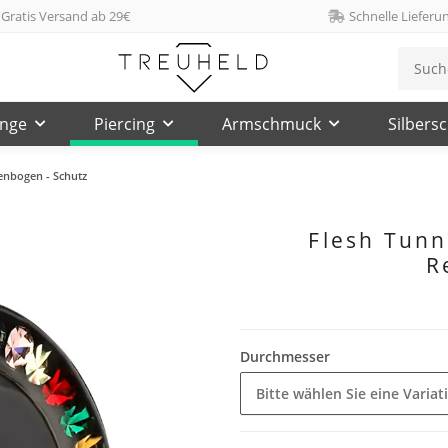
Gratis Versand ab 29€
Schnelle Lieferu
inge
Piercing
Armschmuck
Silbers
genbogen - Schutz
Flesh Tunne
R
Durchmesser
Bitte wählen Sie eine Variat