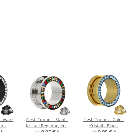
Schwarz
Flesh Tunnel - Stahl -
Flesh Tunnel - Gold -
ar -
Kristall Regenbogen -
Kristall - Blau -
cht
Schutz
Schutzschicht