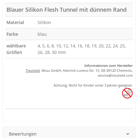
Blauer Silikon Flesh Tunnel mit dünnem Rand
Material
Silikon
Farbe
blau
wählbare
4, 5, 6, 8, 10, 12, 14, 16, 18, 19, 20, 22, 24, 25,
Größen
26, 28, 30 mm
Informationen zum Hersteller
Treuheld
, Miuu GmbH, Heinrich-Lorenz-Str. 15, DE-09120 Chemnitz,
se
rvice
@tre
uhel
d.com
Achtung: Nicht für Kinder unter 3 Jahren geeignet.
Produkteigenschaft
Wert
Bewertungen