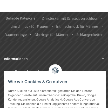
Beliebte Kategorien:
Ohrstecker mit Schraubverschluss
•
Intimschmuck für Frauen
•
Intimschmuck für Männer
•
Daumenringe
•
Ohrringe für Männer
•
Schlangenketten
Informationen
Gesetzliche Informationen
Wie wir Cookies & Co nutzen
Durch Klicken auf „Alle akzeptieren“ gestatten Sie den Einsatz
folgender Dienste auf unserer Website: ReCaptcha, Brevo, Google
Kundenrezensionen, Google Analytics 4, Google Ads Conversion
Tracking. Sie können die Einstellung jederzeit ändern (Fingerabdruck-