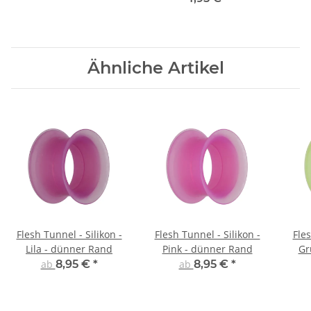
Ähnliche Artikel
Flesh Tunnel - Silikon -
Flesh Tunnel - Silikon -
Fles
Lila - dünner Rand
Pink - dünner Rand
Gr
ab
8,95 €
*
ab
8,95 €
*