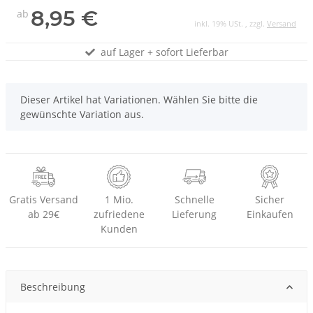
8,95 €
ab
inkl. 19% USt. , zzgl.
Versand
auf Lager + sofort Lieferbar
x
Dieser Artikel hat Variationen. Wählen Sie bitte die
gewünschte Variation aus.
Gratis Versand
1 Mio.
Schnelle
Sicher
ab 29€
zufriedene
Lieferung
Einkaufen
Kunden
Beschreibung