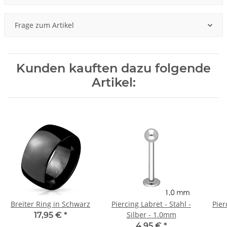
Frage zum Artikel
Kunden kauften dazu folgende
Artikel:
Breiter Ring in Schwarz
Piercing Labret - Stahl -
Pier
Silber - 1.0mm
17,95 €
*
4,95 €
*