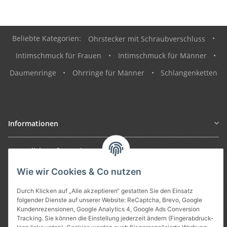
Beliebte Kategorien:
Ohrstecker mit Schraubverschluss
•
Intimschmuck für Frauen
•
Intimschmuck für Männer
•
Daumenringe
•
Ohrringe für Männer
•
Schlangenketten
Informationen
Gesetzliche Informationen
Wie wir Cookies & Co nutzen
Durch Klicken auf „Alle akzeptieren“ gestatten Sie den Einsatz
folgender Dienste auf unserer Website: ReCaptcha, Brevo, Google
Kundenrezensionen, Google Analytics 4, Google Ads Conversion
Tracking. Sie können die Einstellung jederzeit ändern (Fingerabdruck-