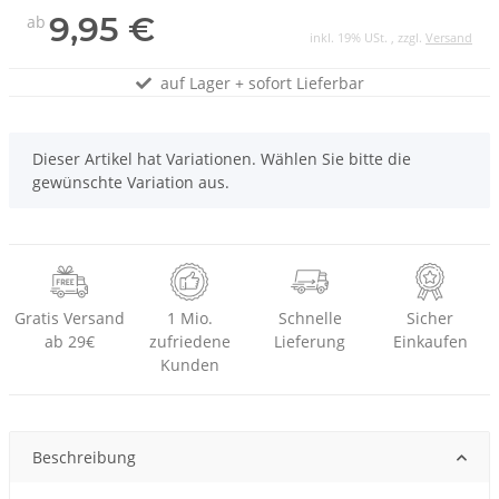
9,95 €
ab
inkl. 19% USt. , zzgl.
Versand
auf Lager + sofort Lieferbar
x
Dieser Artikel hat Variationen. Wählen Sie bitte die
gewünschte Variation aus.
Gratis Versand
1 Mio.
Schnelle
Sicher
ab 29€
zufriedene
Lieferung
Einkaufen
Kunden
Beschreibung