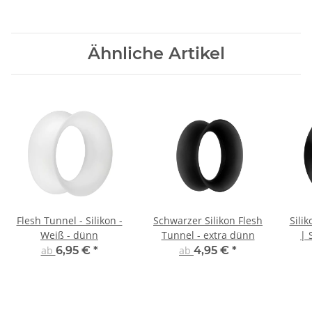
Ähnliche Artikel
Flesh Tunnel - Silikon -
Schwarzer Silikon Flesh
Sili
Weiß - dünn
Tunnel - extra dünn
| 
ab
6,95 €
*
ab
4,95 €
*