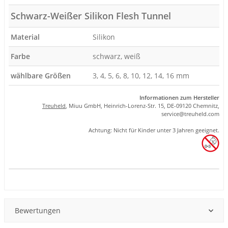
Schwarz-Weißer Silikon Flesh Tunnel
Material
Silikon
Farbe
schwarz, weiß
wählbare Größen
3, 4, 5, 6, 8, 10, 12, 14, 16 mm
Informationen zum Hersteller
Treuheld
, Miuu GmbH, Heinrich-Lorenz-Str. 15, DE-09120 Chemnitz,
se
rvice
@tre
uhel
d.com
Achtung: Nicht für Kinder unter 3 Jahren geeignet.
Produkteigenschaft
Wert
Bewertungen