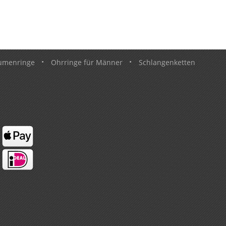
umenringe
•
Ohrringe für Männer
•
Schlangenketten