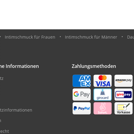
•
Intimschmuck für Frauen
•
Intimschmuck für Männer
•
Da
che Informationen
Zahlungsmethoden
tz
tzinformationen
m
recht