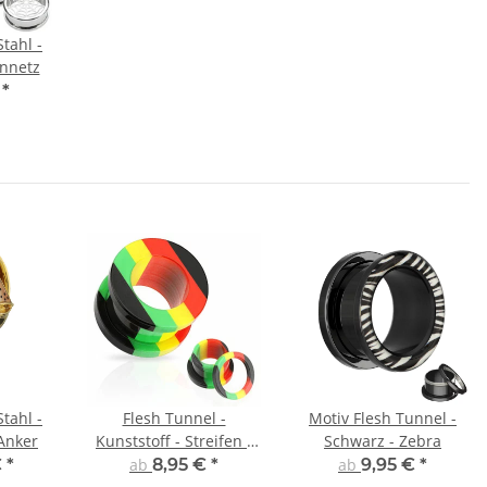
Stahl -
ennetz
€
*
Stahl -
Flesh Tunnel -
Motiv Flesh Tunnel -
 Anker
Kunststoff - Streifen -
Schwarz - Zebra
Rasta
€
*
ab
8,95 €
*
ab
9,95 €
*