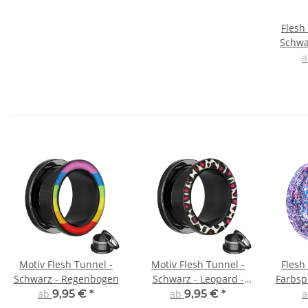
Flesh 
Schwar
Motiv Flesh Tunnel -
Motiv Flesh Tunnel -
Flesh 
Schwarz - Regenbogen
Schwarz - Leopard -
Farbspr
Weiß
ab
9,95 €
*
ab
9,95 €
*