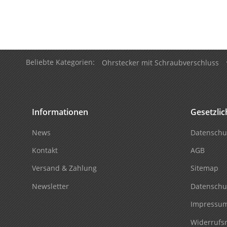
Beliebte Kategorien:
Ohrstecker mit Schraubverschluss
Informationen
Gesetzli
News
Datenschu
Kontakt
AGB
Versand & Zahlung
Sitemap
Newsletter
Datenschu
Impressu
Widerrufs