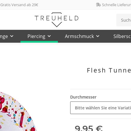
Gratis Versand ab 29€
Schnelle Lieferu
inge
Piercing
Armschmuck
Silbers
Flesh Tunnel
Durchmesser
Bitte wählen Sie eine Variat
9,95 €