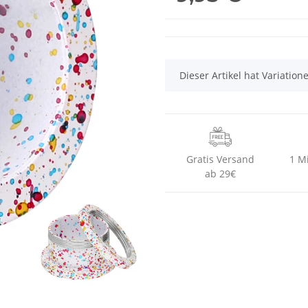
x
Dieser Artikel hat Variatio
Gratis Versand
1 M
ab 29€