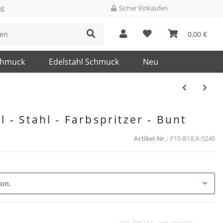
ng
Sicher Einkaufen
0,00 €
chmuck
Edelstahl Schmuck
Neu
 - Stahl - Farbspritzer - Bunt
Artikel-Nr.:
F15-B18.A-5240
ion.
inkl. 19% USt. , zzgl.
Versand