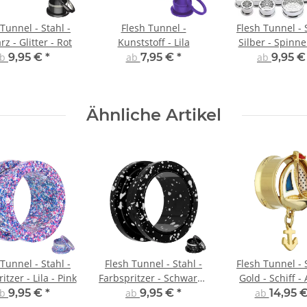
Tunnel - Stahl -
Flesh Tunnel -
Flesh Tunnel - 
z - Glitter - Rot
Kunststoff - Lila
Silber - Spinn
ab
9,95 €
*
ab
7,95 €
*
ab
9,95 
Ähnliche Artikel
Tunnel - Stahl -
Flesh Tunnel - Stahl -
Flesh Tunnel - 
itzer - Lila - Pink
Farbspritzer - Schwarz -
Gold - Schiff -
Weiß
ab
9,95 €
*
ab
9,95 €
*
ab
14,95 