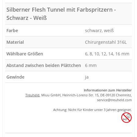
Silberner Flesh Tunnel mit Farbspritzern -
Schwarz - Weiß
Farbe
schwarz, weiß
Material
Chirurgenstahl 316L
Wählbare Größen
6, 8, 10, 12, 14, 16 mm
Abstand zwischen beiden Plättchen
6 mm
Gewinde
ja
Informationen zum Hersteller
Treuheld
, Miuu GmbH, Heinrich-Lorenz-Str. 15, DE-09120 Chemnitz,
se
rvice
@tre
uhel
d.com
Achtung: Nicht für Kinder unter 3 Jahren geeignet.