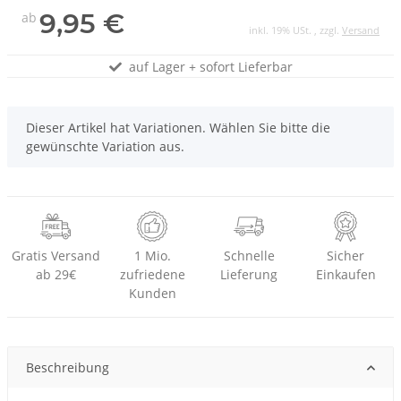
9,95 €
ab
inkl. 19% USt. , zzgl.
Versand
auf Lager + sofort Lieferbar
x
Dieser Artikel hat Variationen. Wählen Sie bitte die
gewünschte Variation aus.
Gratis Versand
1 Mio.
Schnelle
Sicher
ab 29€
zufriedene
Lieferung
Einkaufen
Kunden
Beschreibung