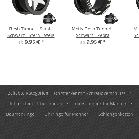
Flesh Tunnel - Stahl -
Motiv Flesh Tunnel -
Mo
Schwarz - Stern - Weiß
Schwarz - Zebra
Sc
ab
9,95 €
*
ab
9,95 €
*
Beliebte Kategorien:
Ohrstecker mit Schraubverschluss
•
Intimschmuck für Frauen
•
Intimschmuck für Männer
•
Daumenringe
•
Ohrringe für Männer
•
Schlangenketten