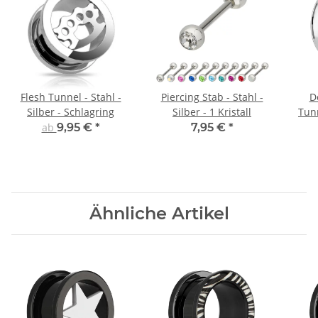
Flesh Tunnel - Stahl -
Piercing Stab - Stahl -
D
Silber - Schlagring
Silber - 1 Kristall
Tunn
ab
9,95 €
*
7,95 €
*
Ähnliche Artikel