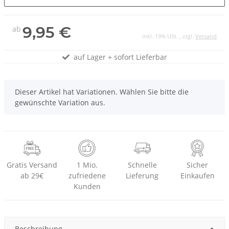
9,95 €
ab
inkl. 19% USt. , zzgl.
Versand
auf Lager + sofort Lieferbar
x
Dieser Artikel hat Variationen. Wählen Sie bitte die
gewünschte Variation aus.
Gratis Versand
1 Mio.
Schnelle
Sicher
ab 29€
zufriedene
Lieferung
Einkaufen
Kunden
Beschreibung