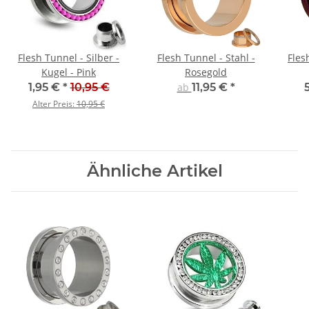
Flesh Tunnel - Silber -
Flesh Tunnel - Stahl -
Fles
Kugel - Pink
Rosegold
1,95 €
*
10,95 €
ab
11,95 €
*
Alter Preis:
10,95 €
Ähnliche Artikel