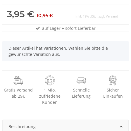
3,95 €
10,95 €
inkl. 19% USt. , zzgl.
Versand
auf Lager + sofort Lieferbar
x
Dieser Artikel hat Variationen. Wählen Sie bitte die
gewünschte Variation aus.
Gratis Versand
1 Mio.
Schnelle
Sicher
ab 29€
zufriedene
Lieferung
Einkaufen
Kunden
Beschreibung