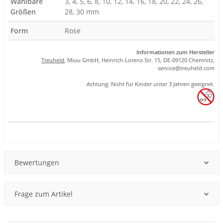
Wählbare
3, 4, 5, 6, 8, 10, 12, 14, 16, 18, 20, 22, 24, 26,
Größen
28, 30 mm
Form
Rose
Informationen zum Hersteller
Treuheld
, Miuu GmbH, Heinrich-Lorenz-Str. 15, DE-09120 Chemnitz,
se
rvice
@tre
uhel
d.com
Achtung: Nicht für Kinder unter 3 Jahren geeignet.
Produkteigenschaft
Wert
Bewertungen
Frage zum Artikel