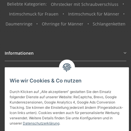
Beliebte Kategorien:
Ohrstecker mit Schraubverschluss
•
Intimschmuck für Frauen
•
Intimschmuck für Männer
•
Daumenringe
•
Ohrringe für Männer
•
Schlangenketten
Informationen
Gesetzliche Informationen
Wie wir Cookies & Co nutzen
Durch Klicken auf „Alle akzeptieren“ gestatten Sie den Einsatz
folgender Dienste auf unserer Website: ReCaptcha, Brevo, Google
Kundenrezensionen, Google Analytics 4, Google Ads Conversion
Tracking. Sie können die Einstellung jederzeit ändern (Fingerabdruck-
Icon links unten). Cookies werden auch für personalisierte Werbung
verwendet. Weitere Details finden Sie unte
Konfigurieren
und in
unserer
Datenschutzerklärung
.
Vertrag widerrufen