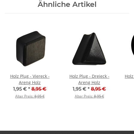
Ähnliche Artikel
Holz Plug - Viereck -
Holz Plug - Dreieck -
Holz
Areng Holz
Areng Holz
1,95 €
*
8,95 €
1,95 €
*
8,95 €
Alter Preis:
8,95 €
Alter Preis:
8,95 €