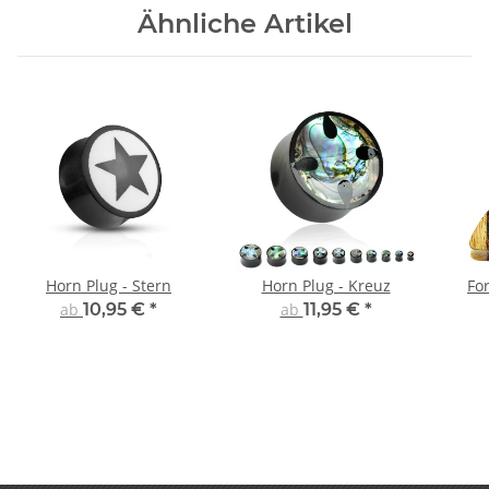
Ähnliche Artikel
Horn Plug - Stern
Horn Plug - Kreuz
For
ab
10,95 €
*
ab
11,95 €
*