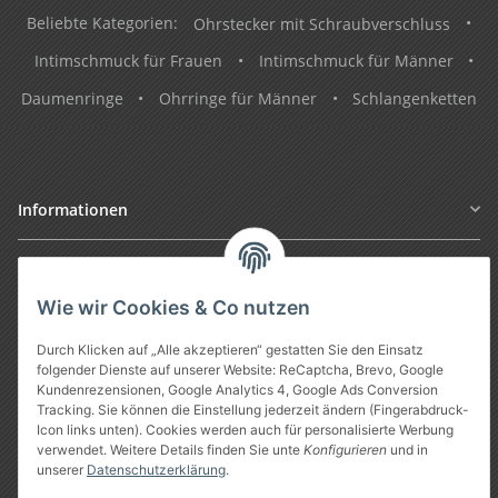
Beliebte Kategorien:
Ohrstecker mit Schraubverschluss
•
Intimschmuck für Frauen
•
Intimschmuck für Männer
•
Daumenringe
•
Ohrringe für Männer
•
Schlangenketten
Informationen
Gesetzliche Informationen
Wie wir Cookies & Co nutzen
Durch Klicken auf „Alle akzeptieren“ gestatten Sie den Einsatz
folgender Dienste auf unserer Website: ReCaptcha, Brevo, Google
Kundenrezensionen, Google Analytics 4, Google Ads Conversion
Tracking. Sie können die Einstellung jederzeit ändern (Fingerabdruck-
Icon links unten). Cookies werden auch für personalisierte Werbung
verwendet. Weitere Details finden Sie unte
Konfigurieren
und in
unserer
Datenschutzerklärung
.
Vertrag widerrufen