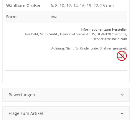
Wählbare Größen
6, 8, 10, 12, 14, 16, 19, 22, 25 mm
Form
oval
Informationen zum Hersteller
Treuheld
, Miuu GmbH, Heinrich-Lorenz-Str. 15, DE-09120 Chemnitz,
se
rvice
@tre
uhel
d.com
Achtung: Nicht für Kinder unter 3 Jahren geeignet.
Produkteigenschaft
Wert
Bewertungen
Frage zum Artikel