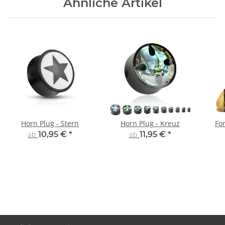
Ähnliche Artikel
Horn Plug - Stern
Horn Plug - Kreuz
For
ab
10,95 €
*
ab
11,95 €
*