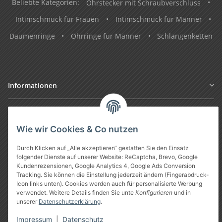
Beliebte Kategorien:
Ohrstecker mit Schraubverschluss
•
Intimschmuck für Frauen
•
Intimschmuck für Männer
•
Daumenringe
•
Ohrringe für Männer
•
Schlangenketten
Informationen
Gesetzliche Informationen
Wie wir Cookies & Co nutzen
Durch Klicken auf „Alle akzeptieren“ gestatten Sie den Einsatz
folgender Dienste auf unserer Website: ReCaptcha, Brevo, Google
Kundenrezensionen, Google Analytics 4, Google Ads Conversion
Tracking. Sie können die Einstellung jederzeit ändern (Fingerabdruck-
Icon links unten). Cookies werden auch für personalisierte Werbung
verwendet. Weitere Details finden Sie unte
Konfigurieren
und in
unserer
Datenschutzerklärung
.
Vertrag widerrufen
Impressum
|
Datenschutz