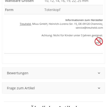
Wählbare Größen
10, 12, 14, 16, 19, 22, 25 mm
Form
Totenkopf
Informationen zum Hersteller
Treuheld
, Miuu GmbH, Heinrich-Lorenz-Str. 15, DE-09120 Chemnitz,
se
rvice
@tre
uhel
d.com
Achtung: Nicht für Kinder unter 3 Jahren geeignet.
Produkteigenschaft
Wert
Bewertungen
Frage zum Artikel