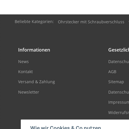
Beliebte Kategorien:
Ohrstecker mit Schraubverschluss
Informationen
Gesetzli
News
Datenschu
Kontakt
AGB
Versand & Zahlung
Sitemap
Newsletter
Datenschu
Impressu
Widerrufs
Wie wir Cookies & Co nutzen