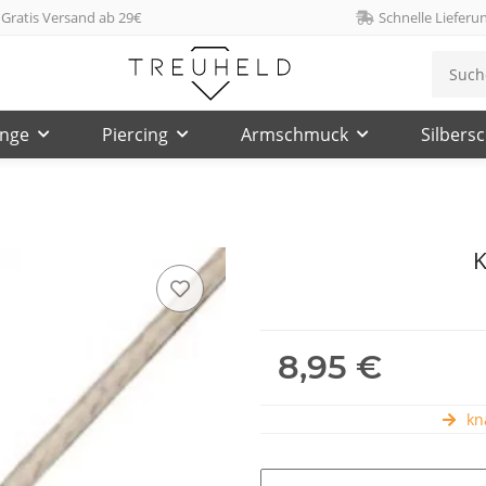
Gratis Versand ab 29€
Schnelle Lieferu
inge
Piercing
Armschmuck
Silbers
K
8,95 €
kna