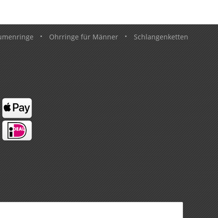
umenringe
•
Ohrringe für Männer
•
Schlangenketten