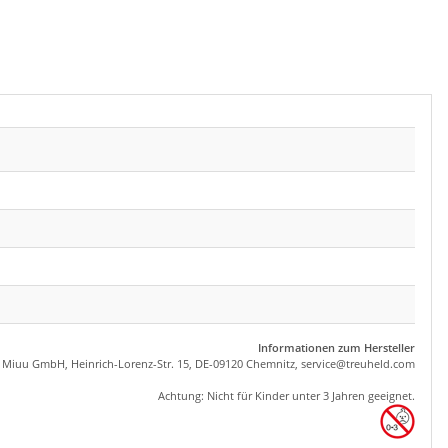
Informationen zum Hersteller
, Miuu GmbH, Heinrich-Lorenz-Str. 15, DE-09120 Chemnitz,
se
rvice
@tre
uhel
d.com
Achtung: Nicht für Kinder unter 3 Jahren geeignet.