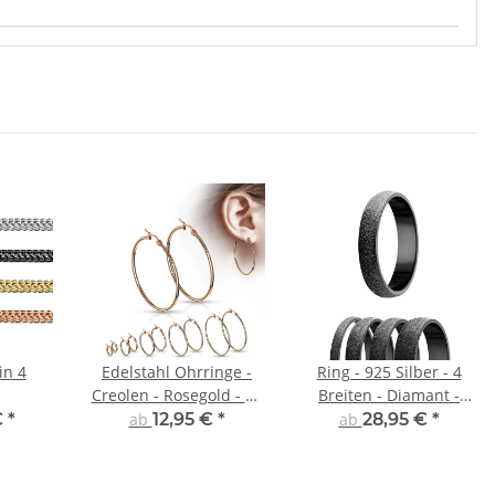
in 4
Edelstahl Ohrringe -
Ring - 925 Silber - 4
Creolen - Rosegold - 14
Breiten - Diamant -
Größen
Schwarz
€
*
ab
12,95 €
*
ab
28,95 €
*