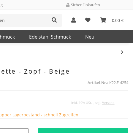
ng
Sicher Einkaufen
0,00 €
chmuck
Edelstahl Schmuck
Neu
ette - Zopf - Beige
Artikel-Nr.:
K22.E-4254
inkl. 19% USt. , zzgl.
Versand
pper Lagerbestand - schnell Zugreifen