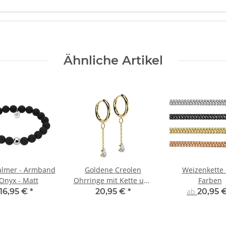
Ähnliche Artikel
almer - Armband
Goldene Creolen
Weizenkette 
 Onyx - Matt
Ohrringe mit Kette und
Farben
Kristall
16,95 €
*
20,95 €
*
ab
20,95 