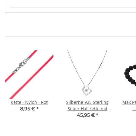
Produkteigenschaft
Wert
Kette - Nylon - Rot
Silberne 925 Sterling
Max P
Silber Halskette mit
-
8,95 €
*
Herz und Kristall
45,95 €
*