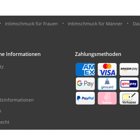
•
Intimschmuck für Frauen
•
Intimschmuck für Männer
•
Da
che Informationen
Zahlungsmethoden
tz
tzinformationen
m
recht