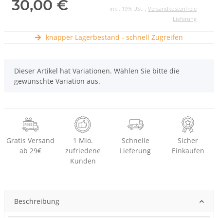
30,00 €
inkl. 19% USt. ,
Versandkostenfreie
Lieferung
knapper Lagerbestand - schnell Zugreifen
x
Dieser Artikel hat Variationen. Wählen Sie bitte die
gewünschte Variation aus.
Gratis Versand
1 Mio.
Schnelle
Sicher
ab 29€
zufriedene
Lieferung
Einkaufen
Kunden
Beschreibung