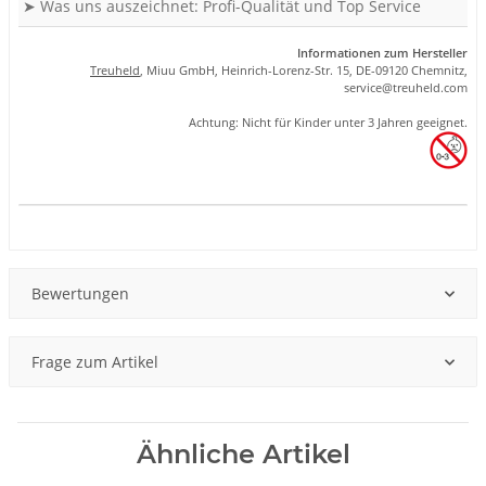
➤ Was uns auszeichnet: Profi-Qualität und Top Service
Informationen zum Hersteller
Treuheld
, Miuu GmbH, Heinrich-Lorenz-Str. 15, DE-09120 Chemnitz,
se
rvice
@tre
uhel
d.com
Achtung: Nicht für Kinder unter 3 Jahren geeignet.
Produkteigenschaft
Wert
Bewertungen
Frage zum Artikel
Ähnliche Artikel