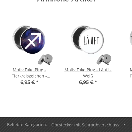
Motiv Fake Plug -
Motiv Fake Plug - Läuft -
M
Tierkreiszeichen -
Weiß
F
Schütze
6,95 €
*
6,95 €
*
Beliebte Kategorien:
Ohrstecker mit Schraubverschluss
•