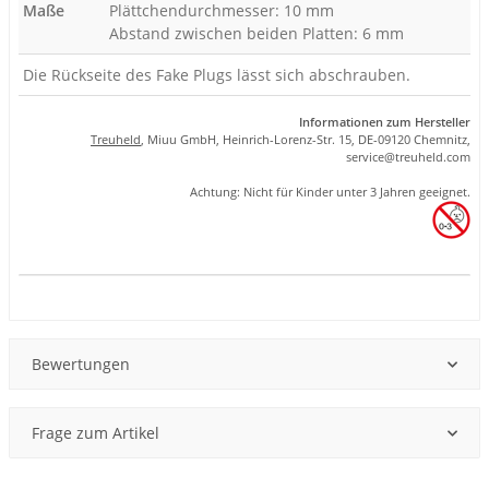
Maße
Plättchendurchmesser: 10 mm
Abstand zwischen beiden Platten: 6 mm
Die Rückseite des Fake Plugs lässt sich abschrauben.
Informationen zum Hersteller
Treuheld
, Miuu GmbH, Heinrich-Lorenz-Str. 15, DE-09120 Chemnitz,
se
rvice
@tre
uhel
d.com
Achtung: Nicht für Kinder unter 3 Jahren geeignet.
Produkteigenschaft
Wert
Bewertungen
Frage zum Artikel