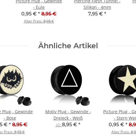
Picture Plug - Gewinde
Piercing Flesh Tunnel -
P
- Eule
Silikon - 4mm
0,95 €
*
8,95 €
7,95 €
*
Alter Preis:
8,95 €
Ähnliche Artikel
e Plug - Gewinde
Motiv Plug - Gewinde -
Picture Plug - 
- Böse
Dreieck - Weiß
- Stern We
95 €
*
8,95 €
ab
8,95 €
*
0,95 €
*
8,
er Preis:
8,95 €
Alter Preis:
8,9