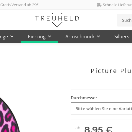
Gratis Versand ab 29€
Schnelle Lieferu
inge
Piercing
Armschmuck
Silbers
Picture Pl
Durchmesser
Bitte wählen Sie eine Variat
8,95 €
ab