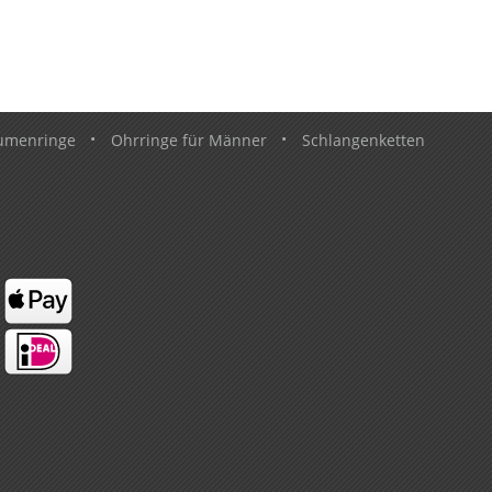
umenringe
•
Ohrringe für Männer
•
Schlangenketten