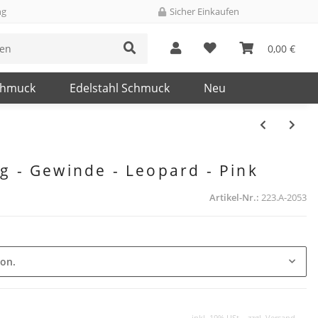
ng
Sicher Einkaufen
0,00 €
chmuck
Edelstahl Schmuck
Neu
ug - Gewinde - Leopard - Pink
Artikel-Nr.:
223.A-2053
ion.
inkl. 19% USt. , zzgl.
Versand