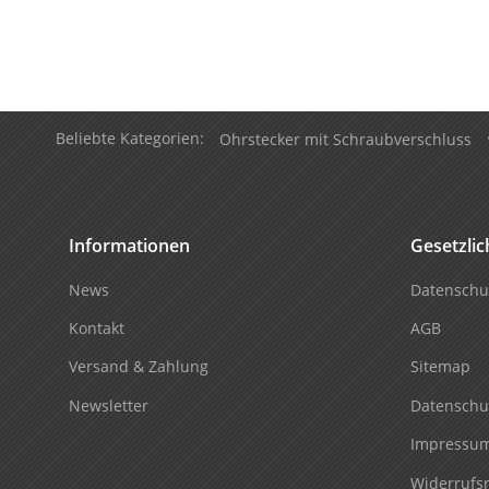
Beliebte Kategorien:
Ohrstecker mit Schraubverschluss
Informationen
Gesetzli
News
Datenschu
Kontakt
AGB
Versand & Zahlung
Sitemap
Newsletter
Datenschu
Impressu
Widerrufs