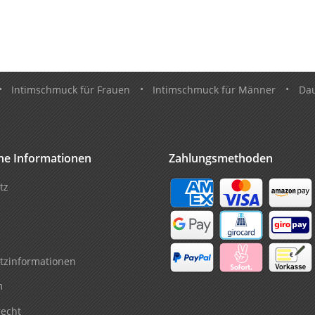
•
Intimschmuck für Frauen
•
Intimschmuck für Männer
•
Da
che Informationen
Zahlungsmethoden
tz
tzinformationen
m
recht