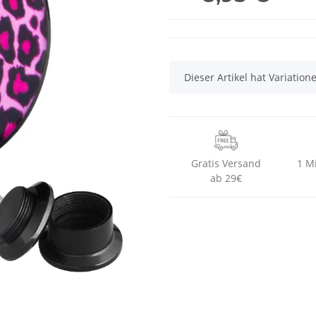
x
Dieser Artikel hat Variatio
Gratis Versand
1 M
ab 29€