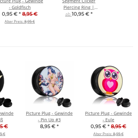
icture Plug - Gewinde
Segment Clicker
- Goldfisch
Piercing Ring |
Chirurgenstahl
0,95 €
*
8,95 €
ab
10,95 €
*
Alter Preis:
8,95 €
Gewinde
Picture Plug - Gewinde
Picture Plug - Gewinde
iß
- Pin Up #3
- Eule
95 €
8,95 €
*
0,95 €
*
8,95 €
5 €
Alter Preis:
8,95 €