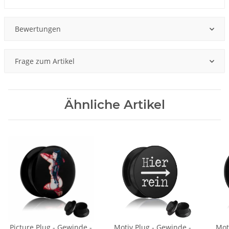
Bewertungen
Frage zum Artikel
Ähnliche Artikel
Picture Plug - Gewinde -
Motiv Plug - Gewinde -
Mot