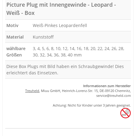
Picture Plug mit Innengewinde - Leopard -
Weiß - Box
Motiv
Weiß-Pinkes Leopardenfell
Material
Kunststoff
wählbare
3, 4, 5, 6, 8, 10, 12, 14, 16, 18, 20, 22, 24, 26, 28,
Größen
30, 32, 34, 36, 38, 40 mm
Diese Box Plugs mit Bild haben ein Schraubgewinde! Dies
erleichtert das Einsetzen.
Informationen zum Hersteller
Treuheld
, Miuu GmbH, Heinrich-Lorenz-Str. 15, DE-09120 Chemnitz,
se
rvice
@tre
uhel
d.com
Achtung: Nicht für Kinder unter 3 Jahren geeignet.
Produkteigenschaft
Wert