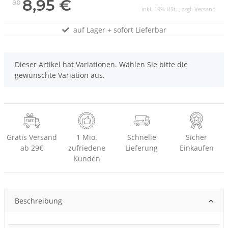
8,95 €
ab
inkl. 19% USt. , zzgl.
Versand
auf Lager + sofort Lieferbar
x
Dieser Artikel hat Variationen. Wählen Sie bitte die
gewünschte Variation aus.
Gratis Versand
1 Mio.
Schnelle
Sicher
ab 29€
zufriedene
Lieferung
Einkaufen
Kunden
Beschreibung