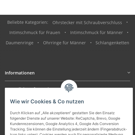
Beliebte Kategorien:
Ohrstecker mit Schraubverschluss
•
Intimschmuck für Frauen
•
Intimschmuck für Männer
•
Daumenringe
•
Ohrringe für Männer
•
Schlangenketten
Informationen
Gesetzliche Informationen
Wie wir Cookies & Co nutzen
Durch Klicken auf „Alle akzeptieren“ gestatten Sie den Einsatz
folgender Dienste auf unserer Website: ReCaptcha, Brevo, Google
Kundenrezensionen, Google Analytics 4, Google Ads Conversion
Tracking. Sie können die Einstellung jederzeit ändern (Fingerabdruck-
Icon links unten). Cookies werden auch für personalisierte Werbung