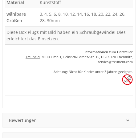
Material
Kunststoff
wählbare
3, 4, 5, 6, 8, 10, 12, 14, 16, 18, 20, 22, 24, 26,
Größen
28, 30mm
Diese Box Plugs mit Bild haben ein Schraubgewinde! Dies
erleichtert das Einsetzen.
Informationen zum Hersteller
Treuheld
, Miuu GmbH, Heinrich-Lorenz-Str. 15, DE-09120 Chemnitz,
se
rvice
@tre
uhel
d.com
Achtung: Nicht für Kinder unter 3 Jahren geeignet.
Produkteigenschaft
Wert
Bewertungen