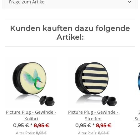
Frage zum Artikel
Kunden kauften dazu folgende
Artikel:
Picture Plug - Gewinde -
Picture Plug - Gewinde -
Kolibri
Streifen
Sc
0,95 €
*
8,95 €
0,95 €
*
8,95 €
Alter Preis:
8,95 €
Alter Preis:
8,95 €