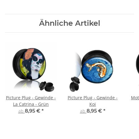
Ähnliche Artikel
Picture Plug - Gewinde -
Picture Plug - Gewinde -
Mot
La Catrina - Grün
Koi
ab
8,95 €
*
ab
8,95 €
*