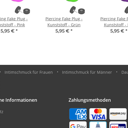
ing Fake Plug -
Piercing Fake Plug -
Piercing Fake 
ststoff - Pink
Kunststoff - Grün
Kunststoff - 
5,95 €
*
5,95 €
*
5,95 €
*
•
Intimschmuck für Frauen
•
Intimschmuck für Männer
•
Da
che Informationen
Zahlungsmethoden
tz