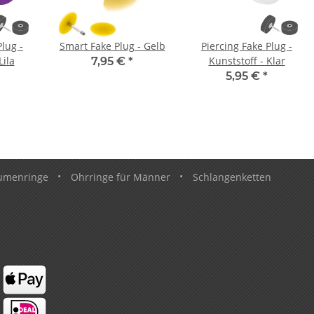
Plug -
Smart Fake Plug - Gelb
Piercing Fake Plug -
Lila
Kunststoff - Klar
7,95 €
*
5,95 €
*
umenringe
•
Ohrringe für Männer
•
Schlangenketten