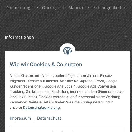
Daumenringe
•
Ohrringe für Männer
•
Schlangenketten
Informationen
Gesetzliche Informationen
Wie wir Cookies & Co nutzen
Durch Klicken auf „Alle akzeptieren“ gestatten Sie den Einsatz
folgender Dienste auf unserer Website: ReCaptcha, Brevo, Google
Kundenrezensionen, Google Analytics 4, Google Ads Conversion
Tracking. Sie können die Einstellung jederzeit ändern (Fingerabdruck-
Icon links unten). Cookies werden auch für personalisierte Werbung
verwendet. Weitere Details finden Sie unte
Konfigurieren
und in
unserer
Datenschutzerklärung
.
Vertrag widerrufen
Impressum
|
Datenschutz
* Alle Preise inkl. gesetzlicher USt., zzgl.
Versand