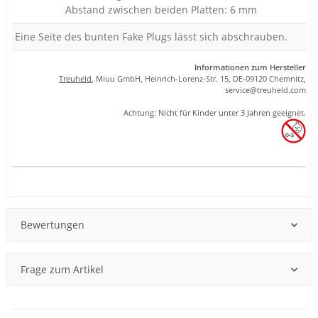
Abstand zwischen beiden Platten: 6 mm
Eine Seite des bunten Fake Plugs lässt sich abschrauben.
Informationen zum Hersteller
Treuheld
, Miuu GmbH, Heinrich-Lorenz-Str. 15, DE-09120 Chemnitz,
se
rvice
@tre
uhel
d.com
Achtung: Nicht für Kinder unter 3 Jahren geeignet.
Produkteigenschaft
Wert
Bewertungen
Frage zum Artikel