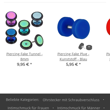
Piercing Fake Tunnel -
Piercing Fake Plug -
Pi
8mm
Kunststoff - Blau
9,95 €
*
5,95 €
*
Beliebte Kategorien:
Ohrstecker mit Schraubverschluss
•
Intimschmuck für Frauen
•
Intimschmuck für Männer
•