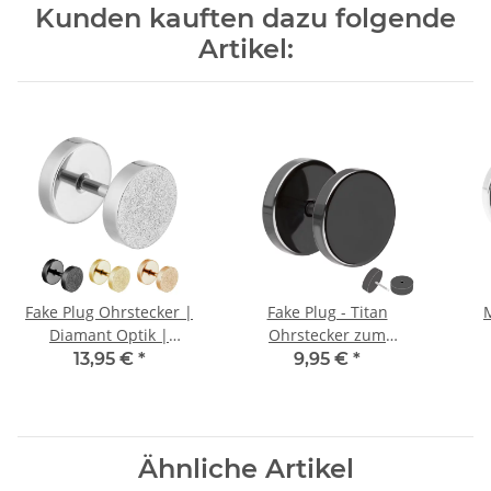
Kunden kauften dazu folgende
Artikel:
Fake Plug Ohrstecker |
Fake Plug - Titan
M
Diamant Optik |
Ohrstecker zum
Chirurgenstahl
Schrauben - Schwarz
13,95 €
*
9,95 €
*
Ähnliche Artikel