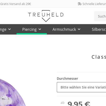
Gratis Versand ab 29€
Schnelle Lieferu
inge
Piercing
Armschmuck
Silbers
Class
Durchmesser
Bitte wählen Sie eine Variat
9,95 €
ab