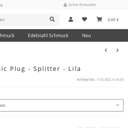
ng
Sicher Einkaufen
0,00 €
chmuck
Edelstahl Schmuck
Neu
ic Plug - Splitter - Lila
Artikel-Nr.:
F35-B02.A-3639
ion.
inkl. 19% USt. , zzgl.
Versand