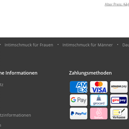
Alter Preis:
12,
•
Intimschmuck für Frauen
•
Intimschmuck für Männer
•
Da
che Informationen
Zahlungsmethoden
tz
tzinformationen
m