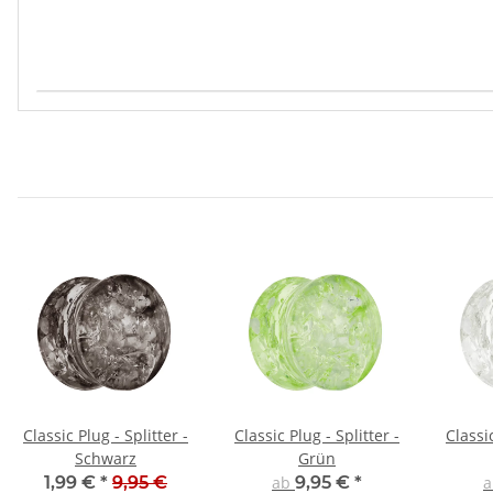
Produkteigenschaft
Wert
Classic Plug - Splitter -
Classic Plug - Splitter -
Classic
Schwarz
Grün
1,99 €
*
9,95 €
ab
9,95 €
*