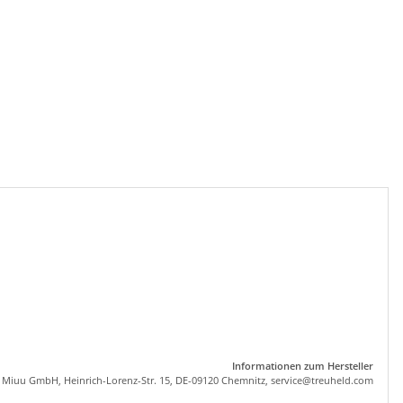
Informationen zum Hersteller
, Miuu GmbH, Heinrich-Lorenz-Str. 15, DE-09120 Chemnitz,
se
rvice
@tre
uhel
d.com