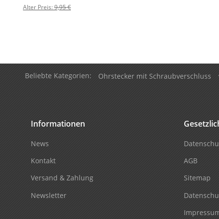
Alter Preis:
9,95 €
Beliebte Kategorien:
Ohrstecker mit Schraubverschluss
Informationen
Gesetzli
News
Datenschu
Kontakt
AGB
Versand & Zahlung
Sitemap
Newsletter
Datenschu
Impressu