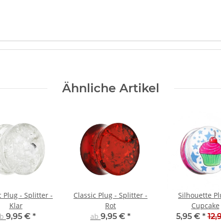
Ähnliche Artikel
 Plug - Splitter -
Classic Plug - Splitter -
Silhouette Pl
Klar
Rot
Cupcake
ab
9,95 €
*
ab
9,95 €
*
5,95 €
*
12,