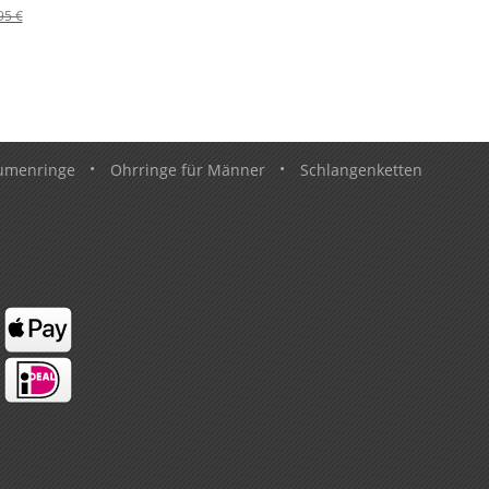
95 €
umenringe
•
Ohrringe für Männer
•
Schlangenketten