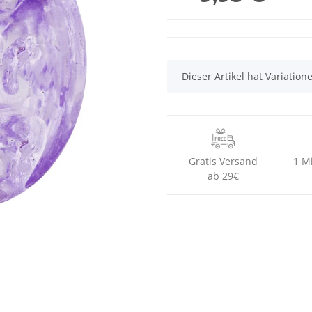
x
Dieser Artikel hat Variatio
Gratis Versand
1 M
ab 29€