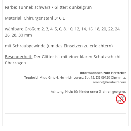
Farbe:
Tunnel: schwarz / Glitter: dunkelgrün
Material:
Chirurgenstahl 316 L
wählbare Größen:
2, 3, 4, 5, 6, 8, 10, 12, 14, 16, 18, 20, 22, 24,
26, 28, 30 mm
mit Schraubgewinde (um das Einsetzen zu erleichtern)
Besonderheit:
Der Glitter ist mit einer klaren Schutzschicht
überzogen.
Informationen zum Hersteller
Treuheld
, Miuu GmbH, Heinrich-Lorenz-Str. 15, DE-09120 Chemnitz,
se
rvice
@tre
uhel
d.com
Achtung: Nicht für Kinder unter 3 Jahren geeignet.
Produkteigenschaft
Wert