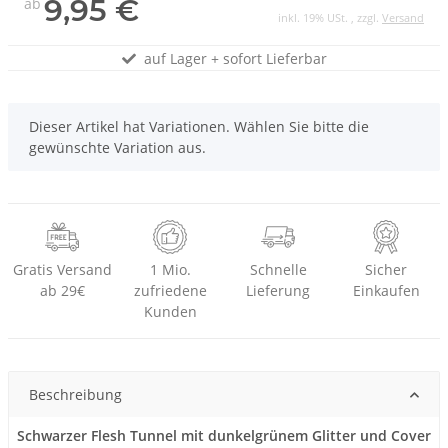
9,95 €
ab
inkl. 19% USt. , zzgl.
Versand
auf Lager + sofort Lieferbar
x
Dieser Artikel hat Variationen. Wählen Sie bitte die
gewünschte Variation aus.
Gratis Versand
1 Mio.
Schnelle
Sicher
ab 29€
zufriedene
Lieferung
Einkaufen
Kunden
Beschreibung
Schwarzer Flesh Tunnel mit dunkelgrünem Glitter und Cover