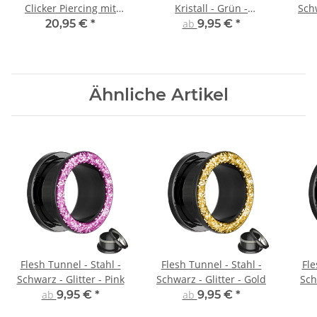
Clicker Piercing mit
Kristall - Grün -
Sch
Muster
Schutzschicht
20,95 €
*
ab
9,95 €
*
Ähnliche Artikel
Flesh Tunnel - Stahl -
Flesh Tunnel - Stahl -
Fle
Schwarz - Glitter - Pink
Schwarz - Glitter - Gold
Sch
ab
9,95 €
*
ab
9,95 €
*