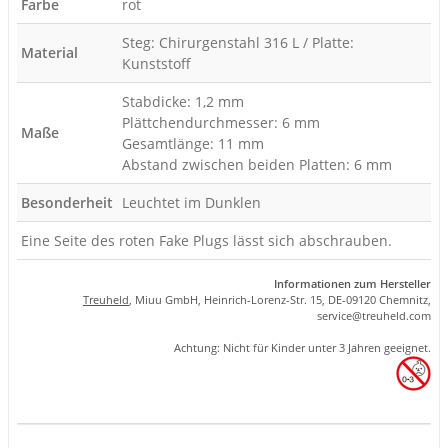
Farbe
rot
Steg: Chirurgenstahl 316 L / Platte:
Material
Kunststoff
Stabdicke: 1,2 mm
Plättchendurchmesser: 6 mm
Maße
Gesamtlänge: 11 mm
Abstand zwischen beiden Platten: 6 mm
Besonderheit
Leuchtet im Dunklen
Eine Seite des roten Fake Plugs lässt sich abschrauben.
Informationen zum Hersteller
Treuheld
, Miuu GmbH, Heinrich-Lorenz-Str. 15, DE-09120 Chemnitz,
se
rvice
@tre
uhel
d.com
Achtung: Nicht für Kinder unter 3 Jahren geeignet.
Produkteigenschaft
Wert