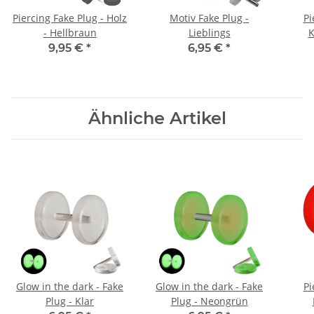
Piercing Fake Plug - Holz
Motiv Fake Plug -
Pi
- Hellbraun
Lieblings
K
9,95 €
*
6,95 €
*
Ähnliche Artikel
Glow in the dark - Fake
Glow in the dark - Fake
Pi
Plug - Klar
Plug - Neongrün