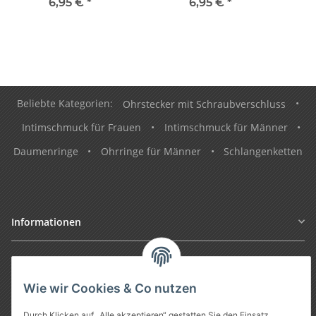
6,95 €
*
6,95 €
*
Beliebte Kategorien:
Ohrstecker mit Schraubverschluss
•
Intimschmuck für Frauen
•
Intimschmuck für Männer
•
Daumenringe
•
Ohrringe für Männer
•
Schlangenketten
Informationen
Gesetzliche Informationen
Wie wir Cookies & Co nutzen
Durch Klicken auf „Alle akzeptieren“ gestatten Sie den Einsatz