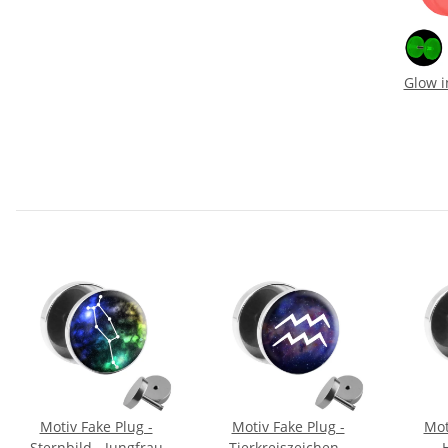
Glow i
Motiv Fake Plug -
Motiv Fake Plug -
Mot
Sternbild - Jungfrau
Tierkreiszeichen -