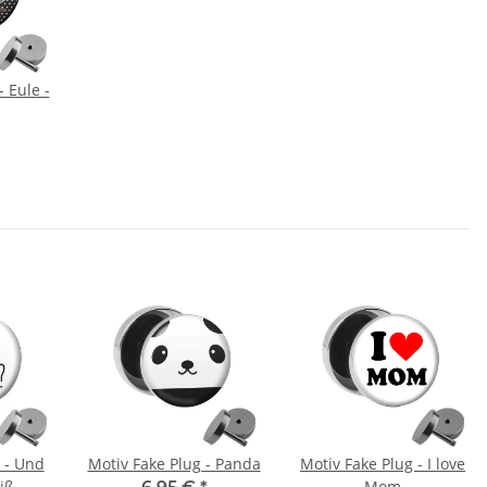
- Eule -
 - Und
Motiv Fake Plug - Panda
Motiv Fake Plug - I love
iß
Mom