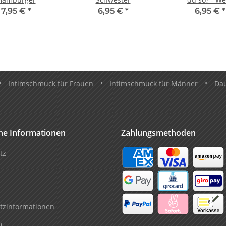
7,95 €
*
6,95 €
*
6,95 €
*
•
Intimschmuck für Frauen
•
Intimschmuck für Männer
•
Da
che Informationen
Zahlungsmethoden
tz
tzinformationen
m