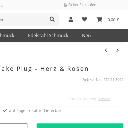
ng
Sicher Einkaufen
0,00 €
chmuck
Edelstahl Schmuck
Neu
Fake Plug - Herz & Rosen
Artikel-Nr.:
272.51-3062
inkl. 19% USt. , zzgl.
Versand
auf Lager + sofort Lieferbar