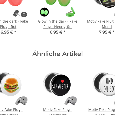
n the dark - Fake
Glow in the dark - Fake
Motiv Fake Plug 
Plug - Rot
Plug - Neongrün
Mond
6,95 €
*
6,95 €
*
7,95 €
*
Ähnliche Artikel
iv Fake Plug -
Motiv Fake Plug -
Motiv Fake Plug
Hamburger
Schwester
du so? - We