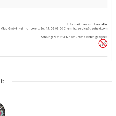
Informationen zum Hersteller
, Miuu GmbH, Heinrich-Lorenz-Str. 15, DE-09120 Chemnitz,
se
rvice
@tre
uhel
d.com
Achtung: Nicht für Kinder unter 3 Jahren geeignet.
l: