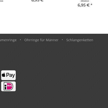
6,95 €
*
6,95 €
*
umenringe
•
Ohrringe für Männer
•
Schlangenketten