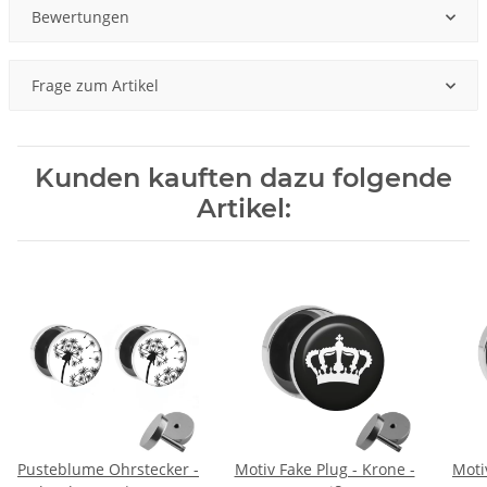
Bewertungen
Frage zum Artikel
Kunden kauften dazu folgende
Artikel:
Pusteblume Ohrstecker -
Motiv Fake Plug - Krone -
Moti