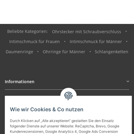
Beliebte Kategorien:
Ohrstecker mit Schraubverschluss
•
Intimschmuck für Frauen
•
Intimschmuck für Männer
•
Daumenringe
•
Ohrringe für Männer
•
Schlangenketten
Informationen
Gesetzliche Informationen
Wie wir Cookies & Co nutzen
Durch Klicken auf „Alle akzeptieren“ gestatten Sie den Einsatz
folgender Dienste auf unserer Website: ReCaptcha, Brevo, Google
Kundenrezensionen, Google Analytics 4, Google Ads Conversion