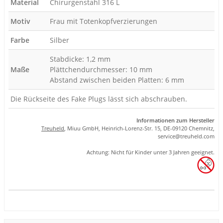
Material
Chirurgenstahl 316 L
Motiv
Frau mit Totenkopfverzierungen
Farbe
Silber
Stabdicke: 1,2 mm
Maße
Plättchendurchmesser: 10 mm
Abstand zwischen beiden Platten: 6 mm
Die Rückseite des Fake Plugs lässt sich abschrauben.
Informationen zum Hersteller
Treuheld
, Miuu GmbH, Heinrich-Lorenz-Str. 15, DE-09120 Chemnitz,
se
rvice
@tre
uhel
d.com
Achtung: Nicht für Kinder unter 3 Jahren geeignet.
Produkteigenschaft
Wert